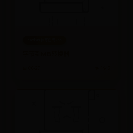
365bet体育在线365
字节到MB转换器
📅 06-27
👁️ 4443