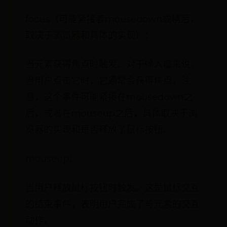
focus（可能紧接着mousedown或稍后，
取决于浏览器和具体的实现）：
当元素获得焦点时触发。对于输入框来说，
当用户点击它时，它通常会获得焦点。注
意，这个事件可能紧接在mousedown之
后，或者在mouseup之后，具体取决于浏
览器的实现和是否释放了鼠标按钮。
mouseup：
当用户释放鼠标按钮时触发。这是鼠标交互
的结束事件，表明用户完成了与元素的交互
动作。