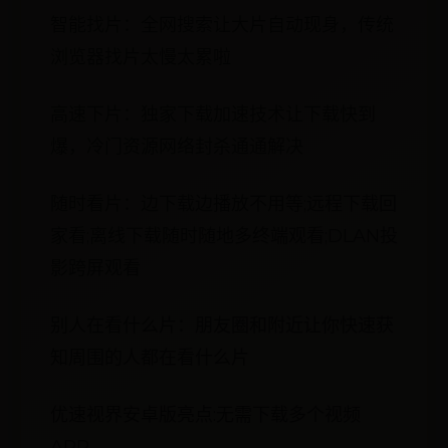
智能找片：全网搜索让大片自动现身，传统
浏览器找片太慢太累啦
高速下片：独家下载加速技术让下载快到
爆，冷门资源网络封杀通通解决
随时看片：边下载边播放不用等;远程下载回
家看;离线下载随时随地多终端观看;DLAN投
影跨屏观看
别人在看什么片：朋友圈和附近让你快速获
知周围的人都在看什么片
优速视界安卓版亮点:无需下载多个视频
APP。