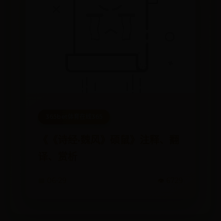
365bet体育在线365
《《诗经·魏风》硕鼠》注释、翻
译、赏析
📅 06-29
👁️ 6729