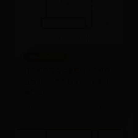
365bet体育在线365
打手机录音后在哪里找（手机录
音后如何找到录音文件：详细步
骤与技巧）
📅 07-28
👁️ 1019