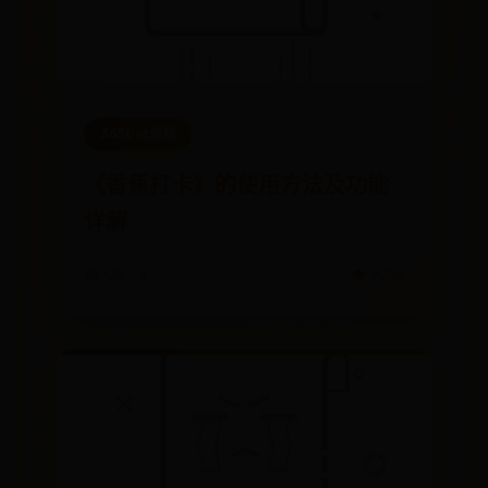
365bet游戏
《香蕉打卡》的使用方法及功能
详解
📅 08-19
👁️ 1056