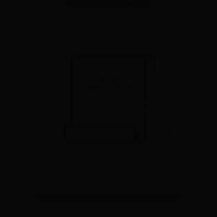
👤 admin
👁️ 6559
❤️ 688