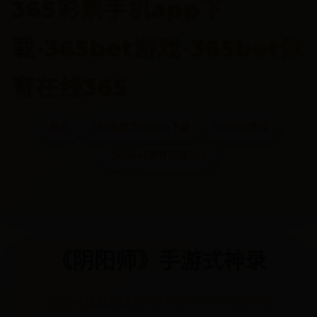
365彩票手机app下
载-365bet游戏-365bet体
育在线365
首页
365彩票手机app下载
365bet游戏
365bet体育在线365
《阴阳师》手游式神录
365bet体育在线365
📅 2025-10-29 06:19:15