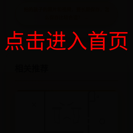
拍的孩子的照片和视频，要长期保存，怎
么保存比较合适？ →
点击进入首页
相关推荐