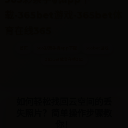
载-365bet游戏-365bet体
育在线365
首页
365彩票手机app下载
365bet游戏
365bet体育在线365
如何轻松找回云空间的丢
失照片？简单操作步骤教
你！